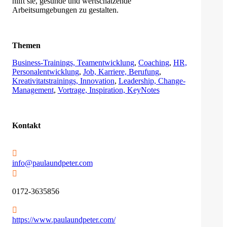
hilft sie, gesunde und wertschätzende
Arbeitsumgebungen zu gestalten.
Themen
Business-Trainings, Teamentwicklung
,
Coaching
,
HR,
Personalentwicklung
,
Job, Karriere, Berufung
,
Kreativitatstrainings, Innovation
,
Leadership, Change-
Management
,
Vortrage, Inspiration, KeyNotes
Kontakt
info@paulaundpeter.com
0172-3635856
https://www.paulaundpeter.com/