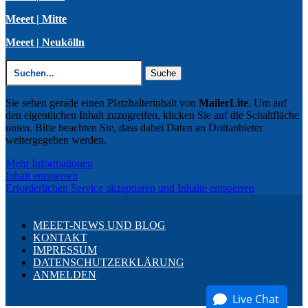
Meeet | Mitte
Meeet | Neukölln
Suchen
nach:
Sie sehen gerade einen Platzhalterinhalt von
MailerLite
. Um auf
den eigentlichen Inhalt zuzugreifen, klicken Sie auf die Schaltfläche
unten. Bitte beachten Sie, dass dabei Daten an Drittanbieter
weitergegeben werden.
Mehr Informationen
Inhalt entsperren
Erforderlichen Service akzeptieren und Inhalte entsperren
MEEET-NEWS UND BLOG
KONTAKT
IMPRESSUM
DATENSCHUTZERKLÄRUNG
ANMELDEN
Live Chat