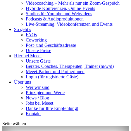
Videocoaching – Mehr als nur ein Zoom-Gespräch
Hybride Konferenzen, Online-Events
Studios für Youtube und Webvideos
Podcasts & Audioproduktionen
Live-Streaming, Videokonferenzen und Events
So geht’s
FAQs
Coworking
Post- und Geschäftsadresse
Unsere Preise
Hier bei Meeet
Unsere Gäste
Berater, Coaches, Therapeuten, Trainer (m/w/d)
Meeet-Partner und Partnerinnen
Login (für registrierte Gäste)
Über uns
Wer wir sind
Prinzipien und Werte
News / Blog
Jobs bei Meeet
Danke für Ihre Empfehlung!
Kontakt
Seite wählen