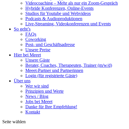
Videocoaching – Mehr als nur ein Zoom-Gespräch
Hybride Konferenzen, Online-Events
Studios für Youtube und Webvideos
Podcasts & Audioproduktionen
Live-Streaming, Videokonferenzen und Events
So geht’s
FAQs
Coworking
Post- und Geschäftsadresse
Unsere Preise
Hier bei Meeet
Unsere Gäste
Berater, Coaches, Therapeuten, Trainer (m/w/d)
Meeet-Partner und Partnerinnen
Login (für registrierte Gäste)
Über uns
Wer wir sind
Prinzipien und Werte
News / Blog
Jobs bei Meeet
Danke für Ihre Empfehlung!
Kontakt
Seite wählen