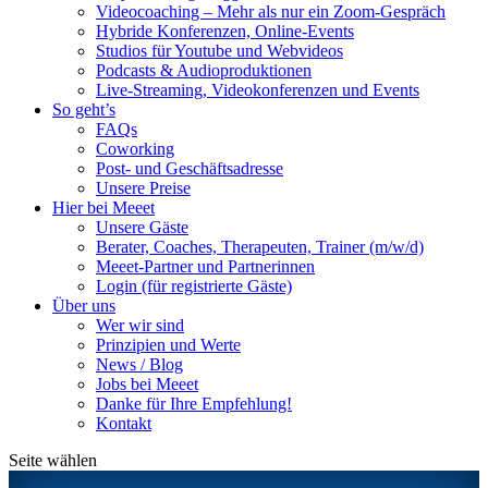
Videocoaching – Mehr als nur ein Zoom-Gespräch
Hybride Konferenzen, Online-Events
Studios für Youtube und Webvideos
Podcasts & Audioproduktionen
Live-Streaming, Videokonferenzen und Events
So geht’s
FAQs
Coworking
Post- und Geschäftsadresse
Unsere Preise
Hier bei Meeet
Unsere Gäste
Berater, Coaches, Therapeuten, Trainer (m/w/d)
Meeet-Partner und Partnerinnen
Login (für registrierte Gäste)
Über uns
Wer wir sind
Prinzipien und Werte
News / Blog
Jobs bei Meeet
Danke für Ihre Empfehlung!
Kontakt
Seite wählen