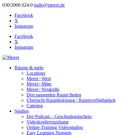
030/2000 624-0
hallo@meeet.de
Facebook
X
Instagram
Facebook
X
Instagram
Räume & mehr
Locations
Meeet | West
Meeet | Mitte
Meeet | Neukölln
Den passenden Raum finden
Übersicht Raumbelegung / Raumverfügbarkeit
Catering
Studios
Der Podcast – Geschenkgutschein
Videokonferenzräume
Online-Training Videostudios
Easy Learning Nuggets