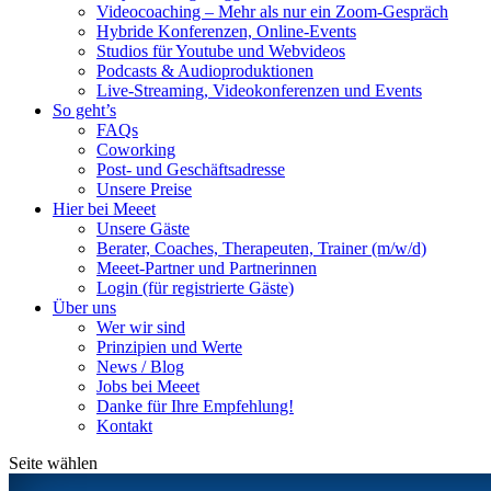
Videocoaching – Mehr als nur ein Zoom-Gespräch
Hybride Konferenzen, Online-Events
Studios für Youtube und Webvideos
Podcasts & Audioproduktionen
Live-Streaming, Videokonferenzen und Events
So geht’s
FAQs
Coworking
Post- und Geschäftsadresse
Unsere Preise
Hier bei Meeet
Unsere Gäste
Berater, Coaches, Therapeuten, Trainer (m/w/d)
Meeet-Partner und Partnerinnen
Login (für registrierte Gäste)
Über uns
Wer wir sind
Prinzipien und Werte
News / Blog
Jobs bei Meeet
Danke für Ihre Empfehlung!
Kontakt
Seite wählen